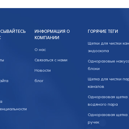
СЫВАЙТЕСЬ
ИНФОРМАЦИЯ О
ГОРЯЧИЕ ТЕГИ
С
КОМПАНИИ
Щетки для чистки ка
О нас
эндоскопа
ты
Связаться с нами
Одноразовые накус
блоки
Новости
Щетка для чистки па
айта
блог
каналов
Одноразовая щетка 
ка
водяного пара
енциальности
Одноразовая щетка 
ручек