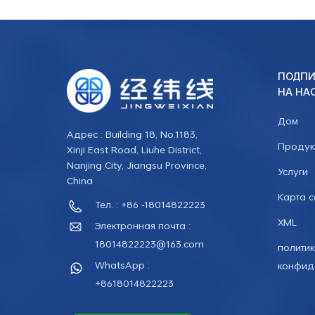
ПОДПИ
НА НА
Дом
Адрес : Building 18, No.1183,
Продук
Xinji East Road, Liuhe District,
Nanjing City, Jiangsu Province,
Услуги
China
Карта с
Тел. : +86 -18014822223
XML
Электронная почта :
18014822223@163.com
полити
WhatsApp :
конфид
+8618014822223