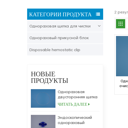
2 резу
КАТЕГОРИИ ПРОДУКТА
Одноразовая щетка для чистки
Одноразовый прикусной блок
Disposable hemostatic clip
НОВЫЕ
ПРОДУКТЫ
Одн
очис
исп
Одноразовая
двусторонняя щетка
для очистки
ЧИТАТЬ ДАЛЕЕ
эндоскопии
Эндоскопический
одноразовый
медицинский