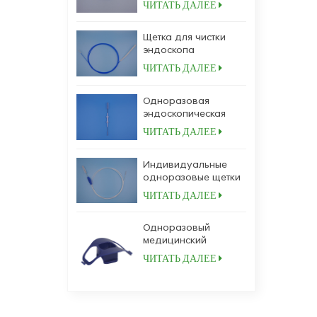
ЧИТАТЬ ДАЛЕЕ
пластиковый
прикусной блок с
Щетка для чистки
ремешком
эндоскопа
хирургического
ЧИТАТЬ ДАЛЕЕ
инструмента
Одноразовая
эндоскопическая
паровая щетка с
ЧИТАТЬ ДАЛЕЕ
сертификацией CE
Индивидуальные
одноразовые щетки
для очистки канала
ЧИТАТЬ ДАЛЕЕ
эндоскопии на
заводе в Китае
Одноразовый
медицинский
прикусной блок с
ЧИТАТЬ ДАЛЕЕ
ремешком